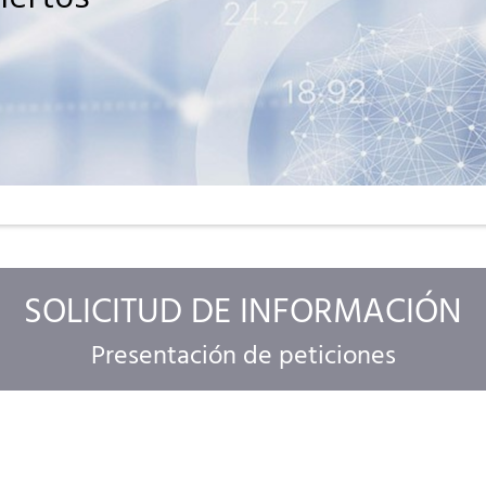
e of the few online casinos that offer this service. The live dealer gam
SOLICITUD DE INFORMACIÓN
Presentación de peticiones