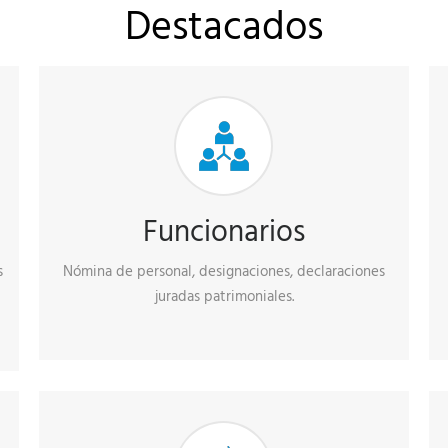
Destacados
Funcionarios
s
Nómina de personal, designaciones, declaraciones
juradas patrimoniales.