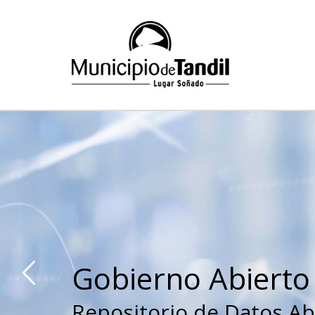
Gobierno Abierto
Repositorio de Datos Ab