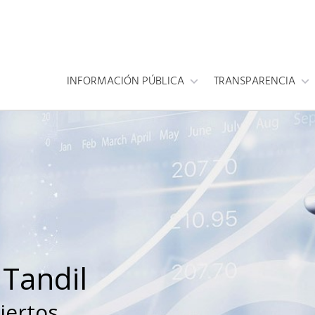
INFORMACIÓN PÚBLICA
TRANSPARENCIA
 Tandil
iertos