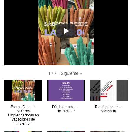
Siguiente
»
7
1
/
Promo Feria de
Día Internacional
Termómetro de la
Mujeres
de la Mujer
Violencia
Emprendedoras en
vacaciones de
invierno