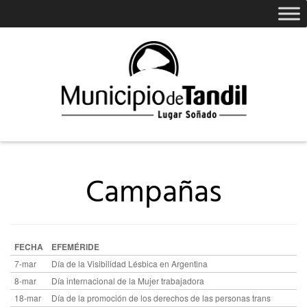
Campañas
FECHA
EFEMÉRIDE
7-mar
Día de la Visibilidad Lésbica en Argentina
8-mar
Día internacional de la Mujer trabajadora
18-mar
Día de la promoción de los derechos de las personas trans