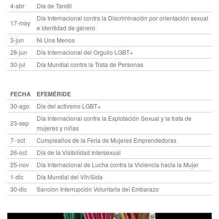
4-abr
Día de Tandil
Día Internacional contra la Discriminación por orientación sexual
17-may
e identidad de género
3-jun
Ni Una Menos
28-jun
Día Internacional del Orgullo LGBT+
30-jul
Día Mundial contra la Trata de Personas
FECHA
EFEMÉRIDE
30-ago
Día del activsmo LGBT+
Día Internacional contra la Explotación Sexual y la trata de
23-sep
mujeres y niñas
7- oct
Cumpleaños de la Feria de Mujeres Emprendedoras
26-oct
Día de la Visibilidad Intersexual
25-nov
Día Internacional de Lucha contra la Violencia hacia la Mujer
1-dic
Día Mundial del Vih/Sida
30-dic
Sancion Interrupción Voluntaria del Embarazo