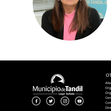
OT
Ali
Org
Org
Cen
Com
Dir