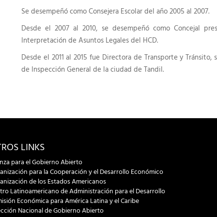
Se desempeñó como Consejera Escolar del año 2005 al 2007.
Desde el 2007 al 2010, se desempeñó como Concejal pres
Interpretación de Asuntos Legales del HCD.
Desde el 2011 al 2015 fue Directora de Transporte y Tránsito,
de Inspección General de la ciudad de Tandil.
ROS LINKS
anza para el Gobierno Abierto
anización para la Cooperación y el Desarrollo Económico
anización de los Estados Americanos
tro Latinoamericano de Administración para el Desarrollo
isión Económica para América Latina y el Caribe
ección Nacional de Gobierno Abierto