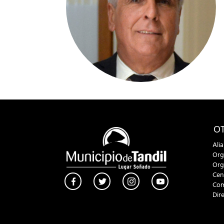
OT
Ali
Org
Org
Cen
Com
Dir