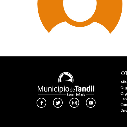
OT
Ali
Org
Org
Cen
Com
Dir