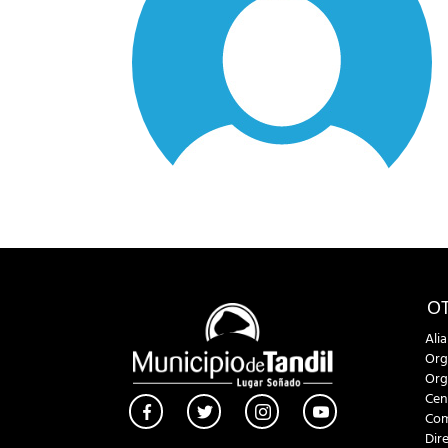
OT
Ali
Org
Org
Cen
Com
Dir