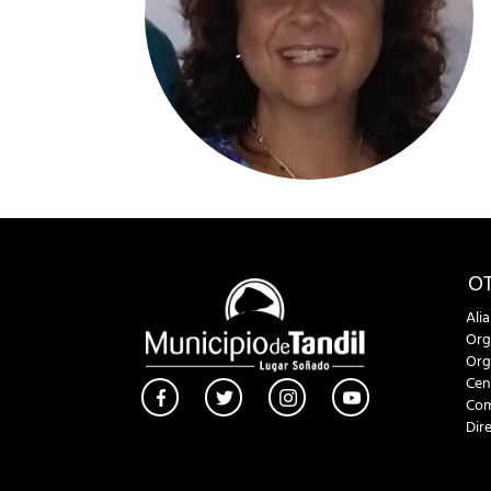
OT
Ali
Org
Org
Cen
Com
Dir