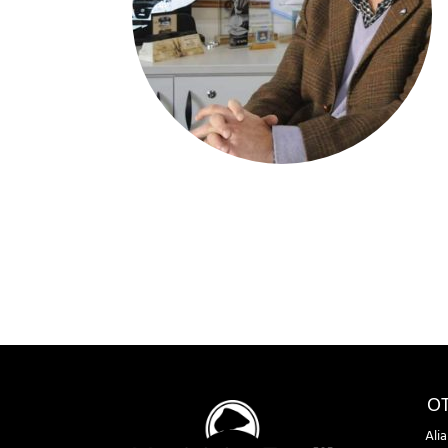
OT
Ali